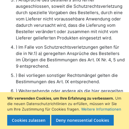
ausgeschlossen, soweit die Schutzrechtsverletzung
durch spezielle Vorgaben des Bestellers, durch eine
vom Lieferer nicht voraussehbare Anwendung oder
dadurch verursacht wird, dass die Lieferung vom
Besteller verändert oder zusammen mit nicht vom
Lieferer gelieferten Produkten eingesetzt wird.
) Im Falle von Schutzrechtsverletzungen gelten für
die in Nr.1) a) geregelten Ansprüche des Bestellers
im Übrigen die Bestimmungen des Art. IX Nr. 4, 5 und
9 entsprechend.
) Bei vorliegen sonstiger Rechtsmängel gelten die
Bestimmungen des Art. IX entsprechend.
) Weitergehende oder andere als die hier geregelten
Ansprüche des Bestellers gegen den Lieferer und
Wir verwenden Cookies, um Ihre Erfahrung zu verbessern.
Um
dessen Erfüllungsgehilfen wegen eines
die neuen Datenschutzrichtlinien zu erfüllen, müssen wir Sie
um Ihre Zustimmung für Cookies fragen.
Weitere Informationen
Rechtsmangels sind ausgeschlossen.
Kauf auf Rechnung ist leider momentan nicht über unseren
Shop möglich. Wenn Sie auf Rechnung kaufen möchten
Cookies zulassen
Deny nonessential Cookies
schicken Sie bitte eine E-Mail an
sale@comexio.com
XI. Beschränkte Gewährleistung, Nutzungsentgelt,