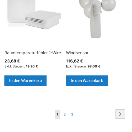
Raumtemperaturfühler 1-Wire
Windsensor
23,68 €
116,62 €
19,90 €
98,00 €
In den Warenkorb
In den Warenkorb
Seite
Seite
Weite
Sie
Seite
Seite
1
2
3
lesen
gerade