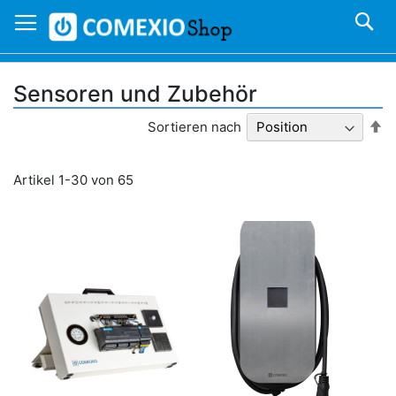
Direkt
S
zum
Inhalt
Sensoren und Zubehör
In
Sortieren nach
ab
Re
Artikel
1
-
30
von
65
n Warenkorb