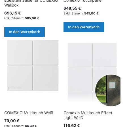
Edelstahl Säule für COMEXIO
Comexio Touchpanel
WallBox
648,55 €
696,15 €
545,00 €
585,00 €
In den Warenkorb
In den Warenkorb
COMEXIO Multitouch Weiß
Comexio Multitouch Effect
Light Weiß
79,00 €
116,62 €
66,39 €