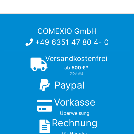
Seite
COMEXIO GmbH
+49 6351 47 80 4- 0
Versandkostenfrei
ab
500 €*
(*Details)
Paypal
Vorkasse
Überweisung
Rechnung
für Händler