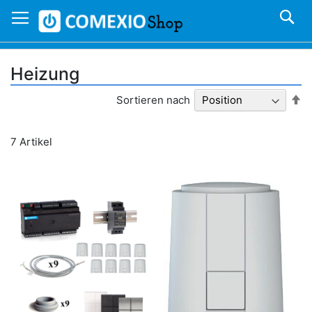
Direkt
S
zum
Inhalt
Heizung
In
Sortieren nach
ab
Re
7
Artikel
n Warenkorb