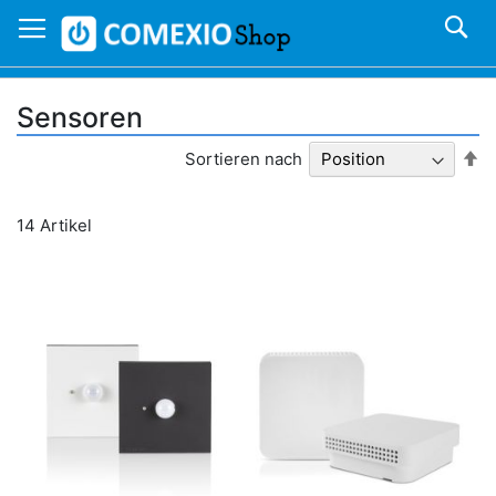
Direkt
S
zum
Inhalt
Sensoren
In
Sortieren nach
ab
Re
14
Artikel
n Warenkorb