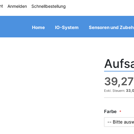
nt
Anmelden
Schnellbestellung
Home
IO-System
Sensoren und Zubeh
Aufs
Zum
Anfang
der
39,27
Bildgalerie
springen
33,0
Farbe