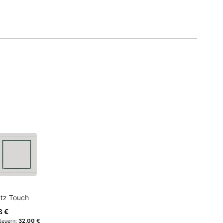
tz Touch
8 €
32,00 €