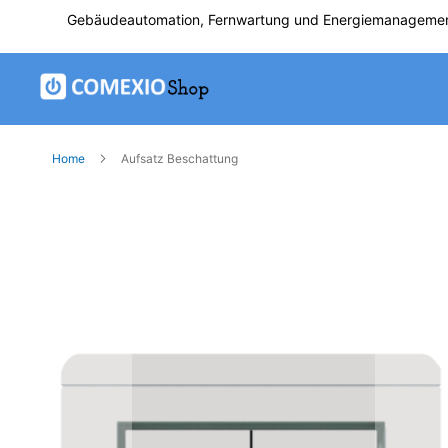
Direkt
Gebäudeautomation, Fernwartung und Energiemanageme
zum
Inhalt
Home
Aufsatz Beschattung
Zum
Ende
der
Bildgalerie
springen