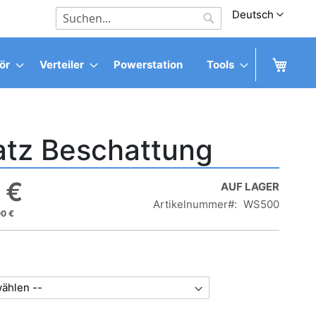
Sprache
Deutsch
Suche
Suche
Mein
ör
Verteiler
Powerstation
Tools
atz Beschattung
 €
AUF LAGER
Artikelnummer
WS500
0 €