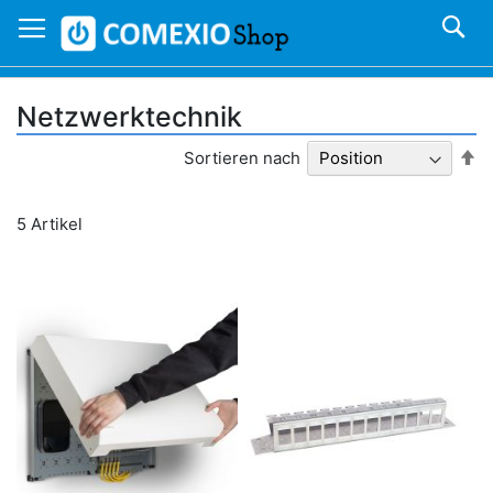
Direkt
S
zum
Inhalt
Netzwerktechnik
In
Sortieren nach
ab
Re
5
Artikel
n Warenkorb